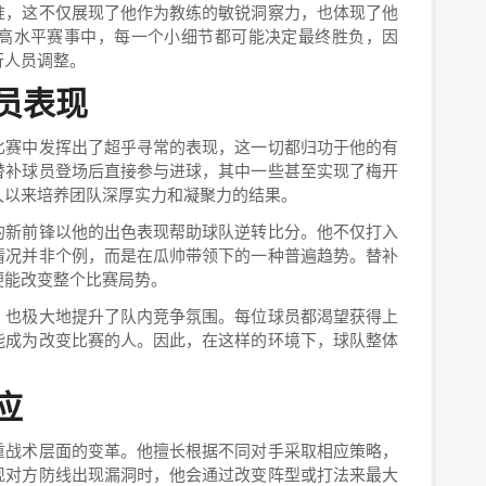
准，这不仅展现了他作为教练的敏锐洞察力，也体现了他
高水平赛事中，每一个小细节都可能决定最终胜负，因
行人员调整。
员表现
比赛中发挥出了超乎寻常的表现，这一切都归功于他的有
替补球员登场后直接参与进球，其中一些甚至实现了梅开
久以来培养团队深厚实力和凝聚力的结果。
的新前锋以他的出色表现帮助球队逆转比分。他不仅打入
情况并非个例，而是在瓜帅带领下的一种普遍趋势。替补
便能改变整个比赛局势。
，也极大地提升了队内竞争氛围。每位球员都渴望获得上
能成为改变比赛的人。因此，在这样的环境下，球队整体
应
重战术层面的变革。他擅长根据不同对手采取相应策略，
现对方防线出现漏洞时，他会通过改变阵型或打法来最大