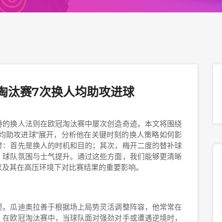
淘汰赛7次换人均助攻进球
特的换人法则在欧冠淘汰赛中屡次创造奇迹。本文将围绕
人均助攻进球”展开，分析他在关键时刻的换人策略如何影
讨：首先是换人的时机和目的；其次，梅开二度的替补球
，球队氛围与士气提升。通过这些方面，我们能够更清晰
以及其在高压环境下对比赛结果的重要影响。
要。瓜迪奥拉善于根据场上局势灵活调整阵容，他常常在
，在欧冠淘汰赛中，当球队面对强劲对手或遭遇逆境时，