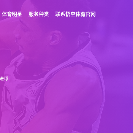
体育明星
服务种类
联系悟空体育官网
进球