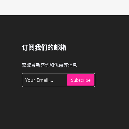
订阅我们的邮箱
获取最新咨询和优惠等消息
Subscribe