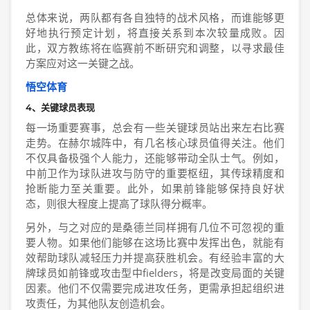
总体来说，两队都有各自独特的战术风格，而谁能够更
好地执行预定计划，将直接关系到本次较量成败。因
此，双方教练将在临赛前不断研究和调整，以寻求最佳
方案应对这一关键之战。
悟空体育
4、关键球员表现
每一场重要赛事，总会有一些关键球员站出来左右比赛
走势。在赫尔城阵中，有几名核心球员值得关注。他们
不仅具备极强个人能力，还能够带动全队士气。例如，
中前卫作为球队进攻与防守的重要枢纽，其传球精度和
抢断能力至关重要。此外，如果前锋能够保持良好状
态，则很大程度上提高了球队得分概率。
另外，与之对应的是桑德兰同样拥有几位不可忽视的重
要人物。如果他们能够在这场比赛中发挥出色，就能有
效帮助球队减轻压力并提高获胜机会。有经验丰富的大
牌球员如前锋或攻击型中fielders，将是改变局面的关键
因素。他们不仅需要完成进攻任务，更需承担起组织进
攻责任，为其他队友创造机会。