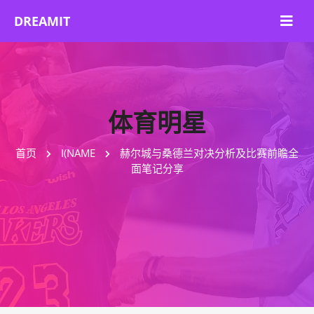
体育明星
首页
I(NAME
赫尔城与桑德兰对决分析及比赛前瞻全
面笔记分享