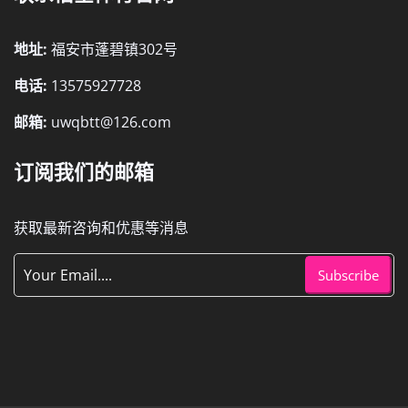
地址:
福安市蓬碧镇302号
电话:
13575927728
邮箱:
uwqbtt@126.com
订阅我们的邮箱
获取最新咨询和优惠等消息
Subscribe