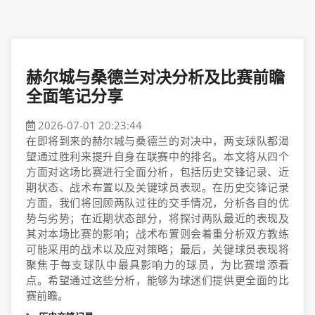
赫尔城与桑德兰对决分析及比赛前瞻
全面笔记分享
2026-07-01 20:23:44
在即将到来的赫尔城与桑德兰的对决中，两支球队都渴
望通过胜利来提升自身在联赛中的排名。本文将从四个
方面对这场比赛进行全面分析，包括历史交锋记录、近
期状态、战术布置以及关键球员表现。在历史交锋记录
方面，我们将回顾两队过往的交手情况，分析各自的优
势与劣势；在近期状态部分，将探讨两队最近的表现及
其对本场比赛的影响；战术布置则会着重分析双方教练
可能采用的战术以及应对策略；最后，关键球员表现将
聚焦于每支球队中最具影响力的球员，为比赛增添看
点。希望通过这些分析，能够为球迷们提供更全面的比
赛前瞻。