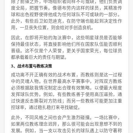
除了前锋之外，中场组织者同样不可或缺，他们负责调
度全局，把握节奏。像德布劳内这样的球员，其精准传
球和出色视野使得他成为任何球队不可或缺的一部分。
此外，有些后卫如范迪克，在防守端也能起到决定性作
用，一旦丧失位置，则会给对手创造良机。
因此，在即将开始的淘汰赛中，这些明星球员是否能够
保持最佳状态，将直接影响他们所在国家队伍能否顺利
晋级。这不仅是个人荣誉，更关乎国家荣光，每位球员
都承载着巨大的责任与期望。
3、战术布置与教练决策
成功离不开正确有效的战术布置，而教练则是这一过程
中的灵魂人物。在世界最高水平赛事中，对阵双方教练
必须根据敌我情况制定出合理有效策略，以便最大程度
发挥球队优势。例如，有些教练善于使用高压逼抢，通
过快速反击撕裂对方防线；而另一些教练可能更加注重
控球率，通过稳扎稳打来寻找破绽。
此外，不同风格之间也会产生激烈碰撞。一场比赛中，
如果两位教练理念迥异，那么很可能会出现意想不到的
发展。例如，当一支以攻击见长的球队遇上以防守著称