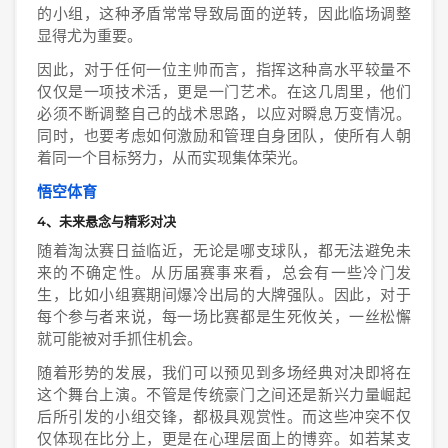
的小组，这种矛盾常常导致局面的逆转，因此临场调整
显得尤为重要。
因此，对于任何一位主帅而言，指挥这种高水平较量不
仅仅是一项技术活，更是一门艺术。在这几周里，他们
必须不断调整自己的战术思路，以应对瞬息万变情况。
同时，也要考虑如何激励和管理自身团队，使所有人朝
着同一个目标努力，从而实现集体荣光。
悟空体育
4、未来悬念与精彩对决
随着淘汰赛日益临近，无论是哪支球队，都无法避免未
来的不确定性。从历届赛事来看，总会有一些冷门发
生，比如小组赛期间爆冷出局的大牌强队。因此，对于
每个参与者来说，每一场比赛都是生死攸关，一丝松懈
就可能被对手抓住机会。
随着形势的发展，我们可以预见到多场经典对决即将在
这个舞台上演。不管是传统豪门之间还是新兴力量崛起
后所引发的小组交锋，都极具观赏性。而这些冲突不仅
仅体现在比分上，更是在心理层面上的博弈。如若某支