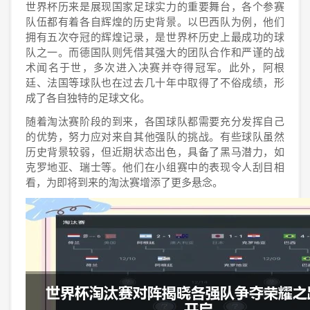
世界杯历来是展现国家足球实力的重要舞台，各个参赛
队伍都有着各自辉煌的历史背景。以巴西队为例，他们
拥有五次夺冠的辉煌记录，是世界杯历史上最成功的球
队之一。而德国队则凭借其强大的团队合作和严谨的战
术闻名于世，多次进入决赛并夺得冠军。此外，阿根
廷、法国等球队也在过去几十年中取得了不俗成绩，形
成了各自独特的足球文化。
随着淘汰赛阶段的到来，各国球队都需要充分发挥自己
的优势，努力应对来自其他强队的挑战。有些球队虽然
历史背景较弱，但近期状态出色，具备了黑马潜力，如
克罗地亚、瑞士等。他们在小组赛中的表现令人刮目相
看，为即将到来的淘汰赛增添了更多悬念。