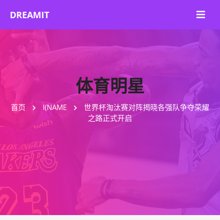
体育明星
首页
I(NAME
世界杯淘汰赛对阵揭晓各强队争夺荣耀
之路正式开启