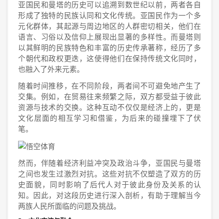
亚国民和曼塔的历史可以追溯到数世纪以前，两者各自
形成了独特的民族认同和文化传统。亚国民作为一个多
元化群体，其起源与周边地区的人群密切相关，他们在
语言、习俗以及信仰上展现出显著的多样性。而曼塔则
以其鲜明的民族特色和丰富的历史传承著称，经历了多
个朝代和政权更迭，这使得他们在保持传统文化同时，
也融入了外来元素。
随着时间推移，在不同阶段，两者间不可避免地产生了
交集。例如，在贸易往来频繁之际，双方都受益于彼此
资源与技术的交换。这种互动不仅仅是经济上的，更是
文化层面的相互学习和借鉴，为后来的碰撞埋下了伏
笔。
然而，伴随着经济利益冲突及政治斗争，亚国民与曼塔
之间也发生过激烈对抗。这些对抗不仅塑造了双方的历
史面貌，同时影响了后代人对于彼此身份及关系的认
知。因此，对这段历史进行深入剖析，有助于理解当今
两族人民所面临的问题及挑战。