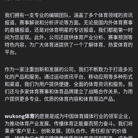
我们拥有一支专业的编辑团队，涵盖了多个体育领域的资讯
报道、赛事解说和分析评论等方面。无论是国内外体育赛事
的直播报道，还是对体育明星的专访报道，我们都能第一时
间为您呈现。此外，公司还提供体育产业分析、赛事预测等
特色内容，为广大体育迷提供了一个了解体育、热爱体育的
平台。
作为一家注重创新和发展的公司，我们不断致力于打造多元
化的产品和服务。通过运动资讯平台、移动应用等多种形式
和渠道，我们为用户提供便捷、全面的体育资讯和服务。我
们还与多家体育赛事和体育品牌建立了战略合作关系，为用
户提供更多专业、优质的体育内容和体育周边产品。
wukong体育
的愿景是成为中国体育媒体行业的领军企业，
为推动体育产业发展、传播体育正能量而努力奋斗。我们将
秉承“客户至上、创新发展、团队合作、责任担当”的价值