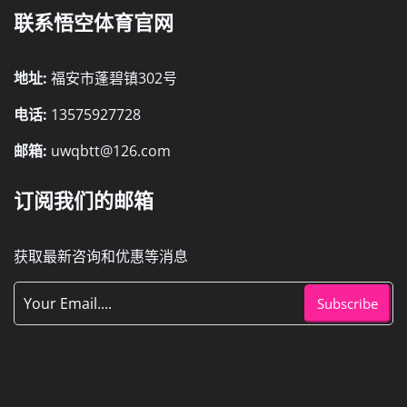
联系悟空体育官网
地址:
福安市蓬碧镇302号
电话:
13575927728
邮箱:
uwqbtt@126.com
订阅我们的邮箱
获取最新咨询和优惠等消息
Subscribe