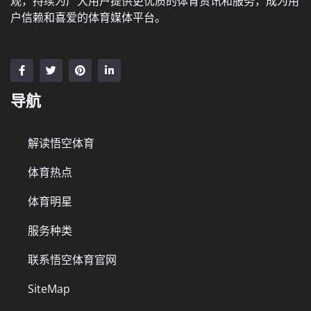
观，持续为广大用户提供更优质的体育资讯和服务，成为用
户信赖和喜爱的体育媒体平台。
导航
解读悟空体育
体育热点
体育明星
服务种类
联系悟空体育官网
SiteMap