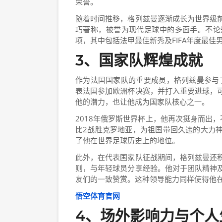
荣誉。
随着时间推移，格列兹曼逐渐成长为世界级
巧著称，被誉为现代足球中的多面手。不论
项，其中包括法甲最佳新秀及FIFA年度最
3、国家队辉煌成就
作为法国国家队的重要成员，格列兹曼参与了
表法国参加欧洲杯决赛，并打入重要进球，
他的潜力，也让他成为国家队核心之一。
2018年俄罗斯世界杯上，他再次挺身而出
比2战胜克罗地亚，为祖国带回久违的大力
了他在世界足球历史上的地位。
此外，在代表国家队征战期间，格列兹曼还
则，与年轻球员分享经验。他对于团队精神
友们的一致赞赏。这种领导能力同样使得他
悟空体育官网
4、场外影响力与个人