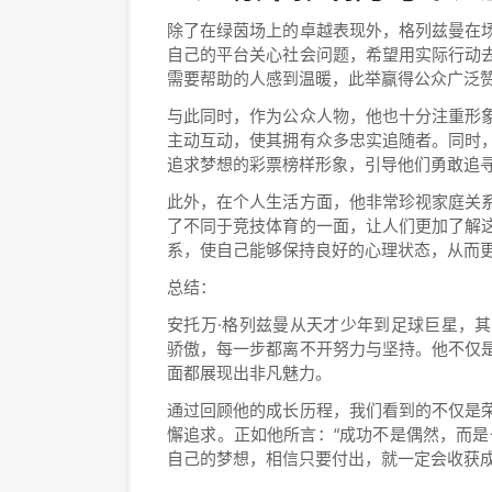
除了在绿茵场上的卓越表现外，格列兹曼在
自己的平台关心社会问题，希望用实际行动
需要帮助的人感到温暖，此举赢得公众广泛
与此同时，作为公众人物，他也十分注重形
主动互动，使其拥有众多忠实追随者。同时
追求梦想的彩票榜样形象，引导他们勇敢追
此外，在个人生活方面，他非常珍视家庭关
了不同于竞技体育的一面，让人们更加了解
系，使自己能够保持良好的心理状态，从而
总结：
安托万·格列兹曼从天才少年到足球巨星，
骄傲，每一步都离不开努力与坚持。他不仅
面都展现出非凡魅力。
通过回顾他的成长历程，我们看到的不仅是
懈追求。正如他所言：“成功不是偶然，而是
自己的梦想，相信只要付出，就一定会收获