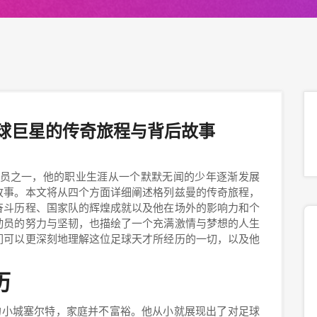
球巨星的传奇旅程与背后故事
球员之一，他的职业生涯从一个默默无闻的少年逐渐发展
故事。本文将从四个方面详细阐述格列兹曼的传奇旅程，
奋斗历程、国家队的辉煌成就以及他在场外的影响力和个
动员的努力与坚韧，也描绘了一个充满激情与梦想的人生
们可以更深刻地理解这位足球天才所经历的一切，以及他
历
部的小城塞尔特，家庭并不富裕。他从小就展现出了对足球