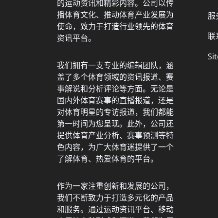
的运动资讯和精彩内容。公司以传
播体育文化、推动体育产业发展为
服
使命，致力于打造行业领先的体育
联
资讯平台。
Si
我们拥有一支专业的编辑团队，涵
盖了多个体育领域的资讯报道、赛
事解说和分析评论等方面。无论是
国内外体育赛事的直播报道，还是
对体育明星的专访报道，我们都能
第一时间为您呈现。此外，公司还
提供体育产业分析、赛事预测等特
色内容，为广大体育迷提供了一个
了解体育、热爱体育的平台。
作为一家注重创新和发展的公司，
我们不断致力于打造多元化的产品
和服务。通过运动资讯平台、移动