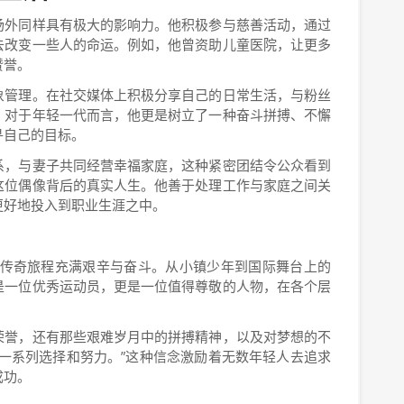
场外同样具有极大的影响力。他积极参与慈善活动，通过
去改变一些人的命运。例如，他曾资助儿童医院，让更多
赞誉。
象管理。在社交媒体上积极分享自己的日常生活，与粉丝
，对于年轻一代而言，他更是树立了一种奋斗拼搏、不懈
寻自己的目标。
系，与妻子共同经营幸福家庭，这种紧密团结令公众看到
这位偶像背后的真实人生。他善于处理工作与家庭之间关
更好地投入到职业生涯之中。
其传奇旅程充满艰辛与奋斗。从小镇少年到国际舞台上的
是一位优秀运动员，更是一位值得尊敬的人物，在各个层
荣誉，还有那些艰难岁月中的拼搏精神，以及对梦想的不
一系列选择和努力。”这种信念激励着无数年轻人去追求
成功。