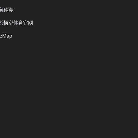
务种类
系悟空体育官网
teMap