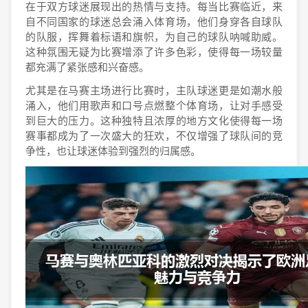
在于双方球迷展现出的热情与支持。每当比赛临近，来
自不同国家的球迷总会涌入体育场，他们身穿各自球队
的队服，挥舞着标语和旗帜，为自己的球队呐喊助威。
这种氛围无疑为比赛增添了许多色彩，使得每一场较量
都充满了紧张感和兴奋感。
尤其是在马赛主场进行比赛时，主队球迷更是如潮水般
涌入，他们用歌声和口号点燃整个体育场，让对手感受
到巨大的压力。这种独特且浓厚的地方文化使得每一场
赛事都成为了一次盛大的狂欢，不仅增强了球队间的竞
争性，也让球迷体验到强烈的归属感。