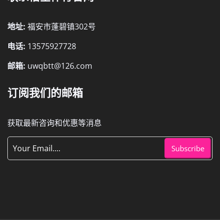
地址:
福安市蓬碧镇302号
电话:
13575927728
邮箱:
uwqbtt@126.com
订阅我们的邮箱
获取最新咨询和优惠等消息
Subscribe