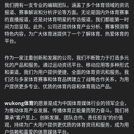
我们拥有一支专业的编辑团队，涵盖了多个体育领域的资讯
报道、赛事解说和分析评论等方面。无论是国内外体育赛事
的直播报道，还是对体育明星的专访报道，我们都能第一时
间为您呈现。此外，公司还提供体育产业分析、赛事预测等
特色内容，为广大体育迷提供了一个了解体育、热爱体育的
平台。
作为一家注重创新和发展的公司，我们不断致力于打造多元
化的产品和服务。通过运动资讯平台、移动应用等多种形式
和渠道，我们为用户提供便捷、全面的体育资讯和服务。我
们还与多家体育赛事和体育品牌建立了战略合作关系，为用
户提供更多专业、优质的体育内容和体育周边产品。
wukong体育
的愿景是成为中国体育媒体行业的领军企业，
为推动体育产业发展、传播体育正能量而努力奋斗。我们将
秉承“客户至上、创新发展、团队合作、责任担当”的价值
观，持续为广大用户提供更优质的体育资讯和服务，成为用
户信赖和喜爱的体育媒体平台。