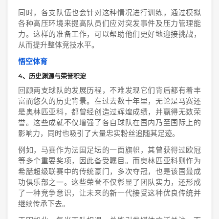
同时，各支队伍也会针对这种情况进行训练，通过模拟
各种高压环境来提高队员们应对突发事件及压力管理能
力。这样的准备工作，可以帮助他们更好地迎接挑战，
从而提升整体竞技水平。
悟空体育
4、历史渊源与荣誉积淀
回顾两支球队的发展历程，不难发现它们背后都有着丰
富而悠久的历史背景。在过去数十年里，无论是马赛还
是奥林匹亚科，都曾经创造过辉煌成绩，并赢得无数荣
誉。这些成就不仅增强了各自球队在国内乃至国际上的
影响力，同时也吸引了大量忠实粉丝追随其足迹。
例如，马赛作为法国足坛的一面旗帜，其曾获得过欧冠
等多个重要奖项，因此备受瞩目。而奥林匹亚科则作为
希腊超级联赛中的传统豪门，多次夺冠，也是该国最成
功俱乐部之一。这些荣誉不仅彰显了团队实力，还形成
了一种竞争意识，让未来的新一代接受这种优良传统并
继续传承下去。