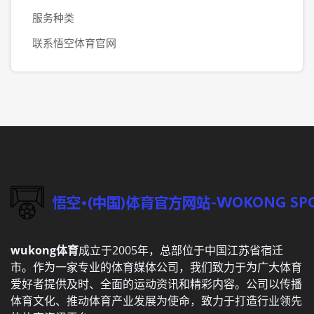
服务种类
联系悟空体育官网
wukong体育
成立于2005年，总部位于中国江苏省宿迁
市。作为一家专业的体育媒体公司，我们致力于为广大体育
爱好者提供及时、全面的运动资讯和精彩内容。公司以传播
体育文化、推动体育产业发展为使命，致力于打造行业领先