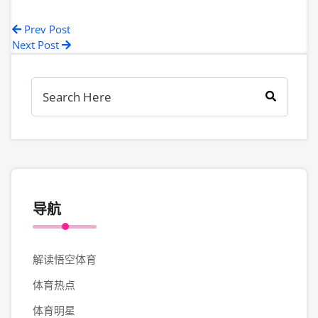
Prev Post
Next Post
导航
解读悟空体育
体育热点
体育明星