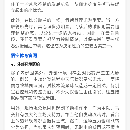
住了一些意想不到的发展机会，从而逐步蚕食掉马赛建
立起来的小优势。
此外，在比分胶着的时候，情绪管理尤为重要。当一方
取得领先时，其心理优势明显，而落后的球队则需要迅
速调整心态，以免进一步陷入被动。因此，在最后阶
段，我们看到双方都努力控制情绪，以保持最佳竞技状
态迎接最后冲刺，这也成为决定胜负的重要因素之一。
悟空体育官网
4、外部环境影响
除了内部因素外，外部环境同样会对比赛产生重大影
响。例如，本场比赛过程中天气状况变化无常，一度降
雨导致地面湿滑，对技术流派球队造成一定困扰。特别
是在控球和传递方面，不少失误也是由此引发，这直接
影响到了两队整体发挥。
另外，现场观众氛围也起到了助推作用。作为主队，马
赛拥有强大的主场支持力，每当他们发动攻击时，看台
上的热烈欢呼都会鼓舞士气。然而，这种压力也可能转
化为负担，当结果未如预期时，无形中的嘘声或不满也