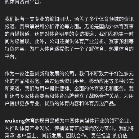
的体育资讯平台。
我们拥有一支专业的编辑团队，涵盖了多个体育领域的资讯
报道、赛事解说和分析评论等方面。无论是国内外体育赛事
的直播报道，还是对体育明星的专访报道，我们都能第一时
间为您呈现。此外，公司还提供体育产业分析、赛事预测等
特色内容，为广大体育迷提供了一个了解体育、热爱体育的
平台。
作为一家注重创新和发展的公司，我们不断致力于打造多元
化的产品和服务。通过运动资讯平台、移动应用等多种形式
和渠道，我们为用户提供便捷、全面的体育资讯和服务。我
们还与多家体育赛事和体育品牌建立了战略合作关系，为用
户提供更多专业、优质的体育内容和体育周边产品。
wukong体育
的愿景是成为中国体育媒体行业的领军企业，
为推动体育产业发展、传播体育正能量而努力奋斗。我们将
秉承“客户至上、创新发展、团队合作、责任担当”的价值