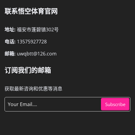
联系悟空体育官网
地址:
福安市蓬碧镇302号
电话:
13575927728
邮箱:
uwqbtt@126.com
订阅我们的邮箱
获取最新咨询和优惠等消息
Subscribe