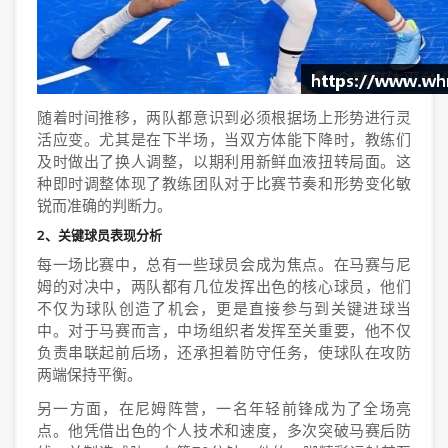
随着时间推移，两队都意识到必须根据场上形势进行灵
活应变。尤其是在下半场，当双方体能下降时，教练们
及时做出了换人调整，以期利用新鲜血液扭转局面。这
种即时调整体现了教练团队对于比赛节奏和形势变化敏
锐而准确的判断力。
2、关键球员表现分析
每一场比赛中，总有一些球员会成为焦点。在马赛与尼
姆的对决中，两队都有几位发挥出色的核心球员，他们
不仅为球队创造了机会，更是直接参与到关键进球当
中。对于马赛而言，中场组织者发挥至关重要，他不仅
负责串联起前后场，还承担着防守任务，使球队在攻防
两端保持平衡。
另一方面，在尼姆阵营，一名年轻前锋成为了全场亮
点。他凭借出色的个人技术和速度，多次突破马赛后防