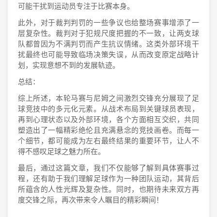
可能干扰到运动员专注于比赛本身。
此外，对于裁判判罚的一些争议也给整场赛事增添了一
层复杂性。裁判对于犯规尺度把握的不一致，让两支球
队都曾因为不满判罚而产生抗议情绪。这类外部环境干
扰最终也可能导致临场决策失误，从而改变原定战略计
划，实现意想不到的发展轨迹。
总结：
综上所述，本轮马赛与尼姆之间激烈交锋充分展现了足
球竞技中的多元化元素。从战术布局到关键球员表现，
再到心理状态以及外部环境，各个方面相互交织，共同
塑造出了一幅精彩绝伦且充满悬念的竞技画卷。而每一
个细节，都可能成为左右最终结果的重要环节，让人不
得不感叹足球之魅力所在。
最后，通过这篇文章，我们不仅能够了解到具体赛事过
程，还有助于我们理解足球作为一种团队运动，其背后
所蕴含的人性光辉及复杂性。同时，也期待未来双方再
度交锋之际，再次带来令人瞩目的精彩瞬间！